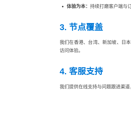
体验为本：
持续打磨客户端与
3. 节点覆盖
我们在香港、台湾、新加坡、日本
访问体验。
4. 客服支持
我们提供在线支持与问题跟进渠道