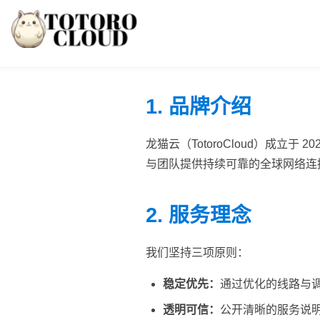
1. 品牌介绍
龙猫云（TotoroCloud）成
与团队提供持续可靠的全球网络连
2. 服务理念
我们坚持三项原则：
稳定优先：
通过优化的线路与
透明可信：
公开清晰的服务说